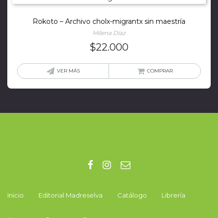
Rokoto – Archivo cholx-migrantx sin maestría
Milena Díaz
$
22.000
VER MÁS
COMPRAR
Inicio
Editorial Madreselva
Catálogo
Librería