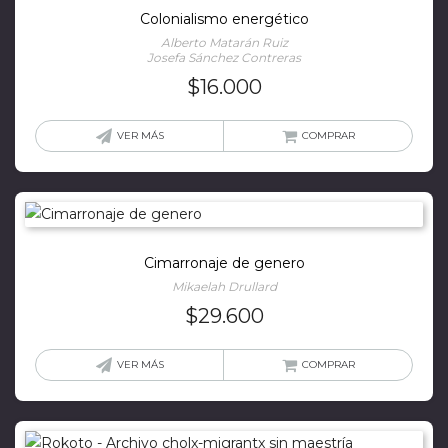
Colonialismo energético
Alberto Matarán Ruiz
Josefa Sánchez Contreras
$
16.000
VER MÁS
COMPRAR
Cimarronaje de genero
Mikaelah Drullard
$
29.600
VER MÁS
COMPRAR