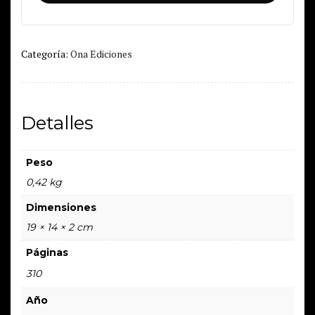
cantidad
Categoría:
Ona Ediciones
Detalles
Peso
0,42 kg
Dimensiones
19 × 14 × 2 cm
Páginas
310
Año