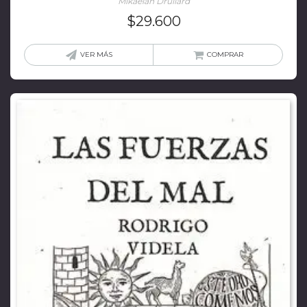
Mikaelah Drullard
$
29.600
VER MÁS
COMPRAR