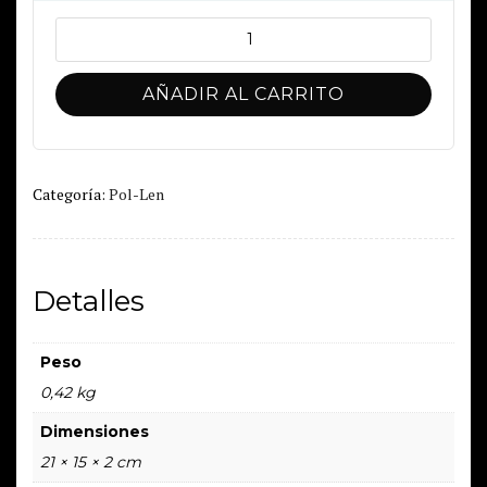
Cosechas
-
Relatos
AÑADIR AL CARRITO
de
mucha
gente
pequeña
Categoría:
Pol-Len
cantidad
Detalles
Peso
0,42 kg
Dimensiones
21 × 15 × 2 cm