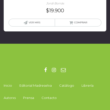
Jordi Borrás
$
19.900
VER MÁS
COMPRAR
Inicio
Editorial Madreselva
Catálogo
Librería
Autorxs
Prensa
Contacto