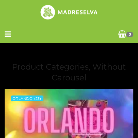
0
Product Categories, Without
Carousel
ORLANDO
(23)