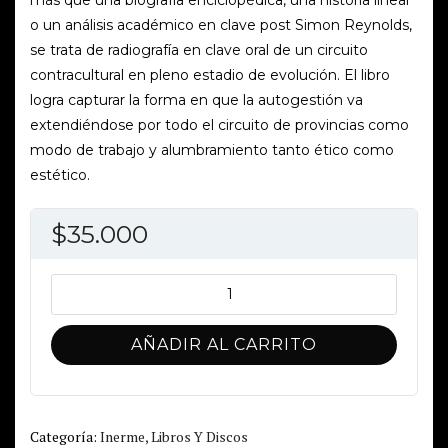
o un análisis académico en clave post Simon Reynolds,
se trata de radiografía en clave oral de un circuito
contracultural en pleno estadio de evolución. El libro
logra capturar la forma en que la autogestión va
extendiéndose por todo el circuito de provincias como
modo de trabajo y alumbramiento tanto ético como
estético.
$
35.000
La
mayor
protesta
AÑADIR AL CARRITO
es
el
amor
-
Categoría:
Inerme, Libros Y Discos