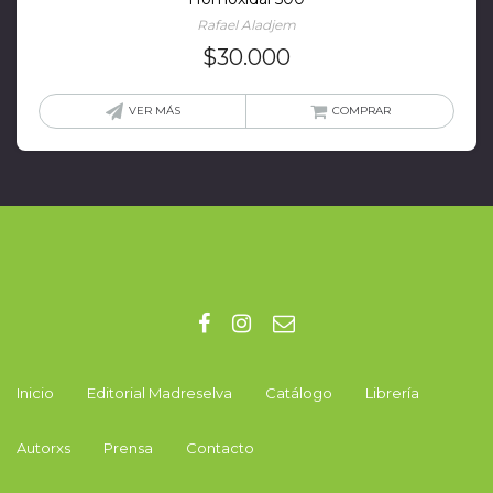
Rafael Aladjem
$
30.000
VER MÁS
COMPRAR
Inicio
Editorial Madreselva
Catálogo
Librería
Autorxs
Prensa
Contacto