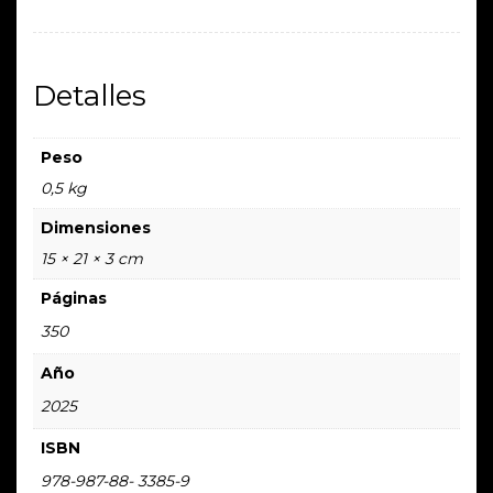
Diálogos
sobre
Fun
Detalles
People
y
el
Peso
jarcor
0,5 kg
punk
Dimensiones
cantidad
15 × 21 × 3 cm
Páginas
350
Año
2025
ISBN
978-987-88- 3385-9