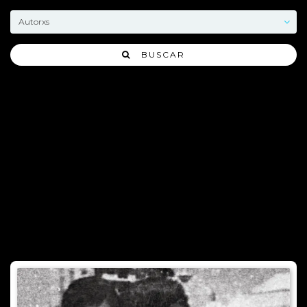
BUSCAR
Verónica Diz nació en Buenos Aires en julio de 1970. Es
egresada del profesorado de historia Joaquín V González.
Como fotógrafa sus imágenes sobre los escraches y
Chiapas aparecieron en The Guardian y Noticias. Como
periodista formó parte del grupo editor del periódico En la
calle entre 1999 y 2005. Publicó sus exposiciones sobre
feminismo y anarquismo en el anuario Brujas. Es editora en
Madreselva editorial.