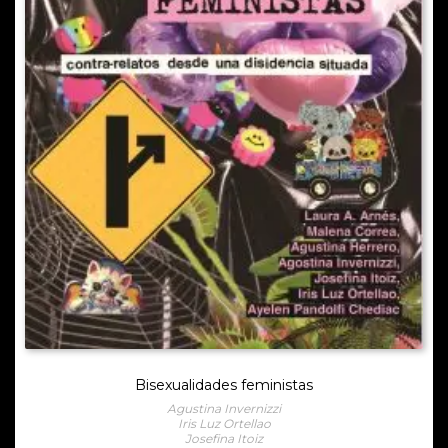
Bisexualidades feministas
Agustina Invernizzi
Iris Luz Ortellao
Josefina Itoiz