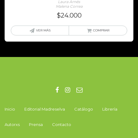
Laura Arnés
Malena Correa
$
24.000
VER MÁS
COMPRAR
Inicio
Editorial Madreselva
Catálogo
Librería
Autorxs
Prensa
Contacto